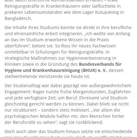
Reinigungskräfte in Krankenhäusern oder Geflüchtete in
prekären Lebensumständen wie dem Lager Kutupalong in
Bangladesch.
Die Inhalte ihres Studiums konnte sie direkt in ihre berufliche
und ehrenamtliche Arbeit integrieren. „Ich wollte von Anfang
an das im Studium erworbene Wissen in die Praxis
überführen“, betont sie. So floss ihr neues Fachwissen
unmittelbar in Schulungen für Reinigungskräfte, in
strategische Maßnahmen zur Hygieneverbesserung in
Kliniken sowie in die Gründung des
Bundesverbands für
Hygiene und Krankenhausreinigung (BHUK) e. V.
, dessen
stellvertretende Vorsitzende sie heute ist.
Der Studienalltag war dabei geprägt von außergewöhnlichem
Engagement: Rager nutzte frühe Morgenstunden, Zugfahrten
und jede verfügbare Zeit, um Beruf, Ehrenamt und Studium
gleichzeitig gerecht werden zu können. Dabei blieb sie nicht
nur strukturiert – sondern stets motiviert. „Vor allem die
psychologischen Module halfen mir, den Menschen hinter
der Berufsrolle zu sehen“, sagt sie rückblickend.
Doch auch über das Studium hinaus setzte sie entscheidende