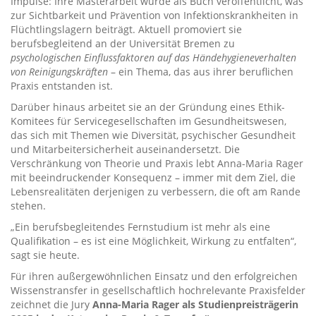
Impulse: Ihre Masterarbeit wurde als Buch veröffentlicht, was
zur Sichtbarkeit und Prävention von Infektionskrankheiten in
Flüchtlingslagern beiträgt. Aktuell promoviert sie
berufsbegleitend an der Universität Bremen zu
psychologischen Einflussfaktoren auf das Händehygieneverhalten
von Reinigungskräften
– ein Thema, das aus ihrer beruflichen
Praxis entstanden ist.
Darüber hinaus arbeitet sie an der Gründung eines Ethik-
Komitees für Servicegesellschaften im Gesundheitswesen,
das sich mit Themen wie Diversität, psychischer Gesundheit
und Mitarbeitersicherheit auseinandersetzt. Die
Verschränkung von Theorie und Praxis lebt Anna-Maria Rager
mit beeindruckender Konsequenz – immer mit dem Ziel, die
Lebensrealitäten derjenigen zu verbessern, die oft am Rande
stehen.
„Ein berufsbegleitendes Fernstudium ist mehr als eine
Qualifikation – es ist eine Möglichkeit, Wirkung zu entfalten“,
sagt sie heute.
Für ihren außergewöhnlichen Einsatz und den erfolgreichen
Wissenstransfer in gesellschaftlich hochrelevante Praxisfelder
zeichnet die Jury
Anna-Maria Rager als Studienpreisträgerin