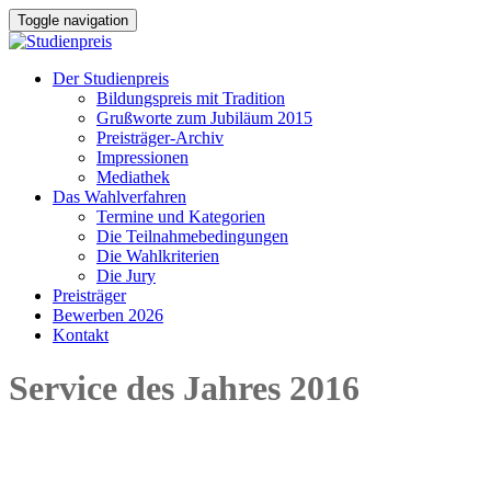
Toggle navigation
Der Studienpreis
Bildungspreis mit Tradition
Grußworte zum Jubiläum 2015
Preisträger-Archiv
Impressionen
Mediathek
Das Wahlverfahren
Termine und Kategorien
Die Teilnahmebedingungen
Die Wahlkriterien
Die Jury
Preisträger
Bewerben 2026
Kontakt
Service des Jahres 2016